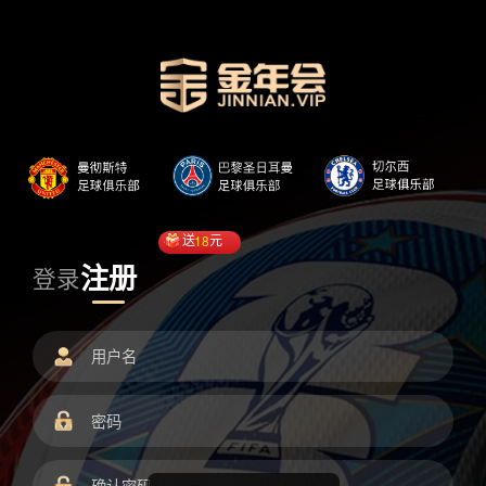
送
18
元
注册
登录