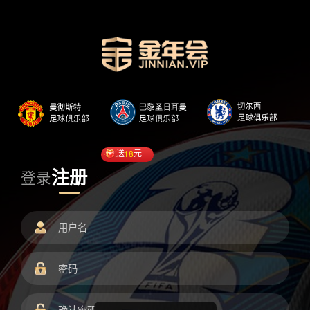
送
18
元
注册
登录