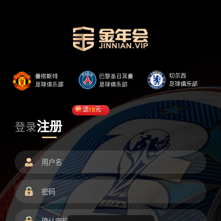
送
18
元
注册
登录