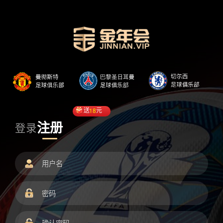
送
18
元
注册
登录