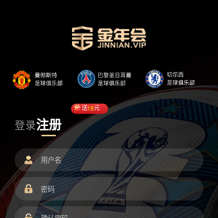
送
18
元
注册
登录