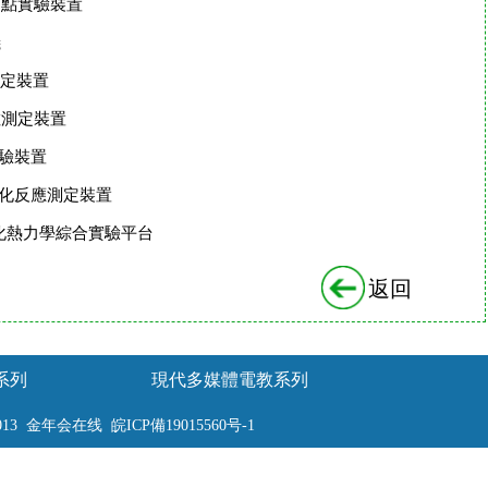
凝固點實驗裝置
儀
測定裝置
移數測定裝置
實驗裝置
脂皂化反應測定裝置
型物化熱力學綜合實驗平台
返回
系列
現代多媒體電教系列
013 金年会在线
皖ICP備19015560号-1