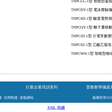
THPCLG-1型 智能型
THPCDY-1型 電泳實驗
THPCSD-1型 酸度電勢
THPCQY-1型 離子遷
THPCJD-1型 介電常數
THPCSZ-1型 乙酸乙
THPCWH-1型 智能
行業企業培訓系列
普教教學儀器
©
圖
信用制度
老版網站
版權所有
2
XML 地圖