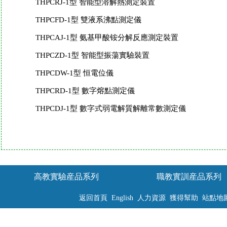
THPCRJ-1型 智能型溶解熱測定裝置
THPCFD-1型 雙液系沸點測定儀
THPCAJ-1型 氨基甲酸铵分解反應測定裝置
THPCZD-1型 智能型振蕩實驗裝置
THPCDW-1型 恒電位儀
THPCRD-1型 數字熔點測定儀
THPCDJ-1型 數字式弱電解質解離常數測定儀
高教實驗産品系列
職教實訓産品系列
返回首頁
English
人力資源
獲得幫助
站點地